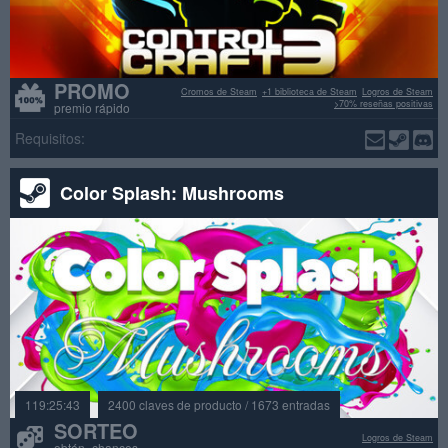
PROMO
Cromos de Steam
+1 biblioteca de Steam
Logros de Steam
>70% reseñas positivas
premio rápido
Requisitos:
Color Splash: Mushrooms
119:25:43
2400 claves de producto / 1673 entradas
SORTEO
Logros de Steam
obtén chances