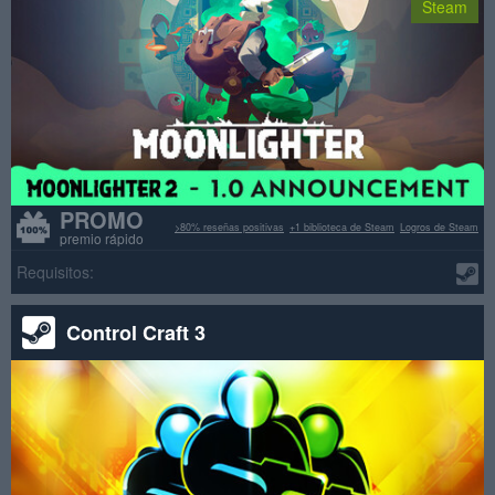
Steam
PROMO
>80% reseñas positivas
+1 biblioteca de Steam
Logros de Steam
premio rápido
Requisitos:
Control Craft 3