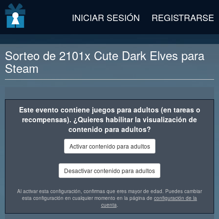
v2 beta
INICIAR SESIÓN
REGISTRARSE
Sorteo de 2101x Cute Dark Elves para
Steam
Descripción del premio
Este evento contiene juegos para adultos (en tareas o
recompensas). ¿Quieres habilitar la visualización de
contenido para adultos?
Activar contenido para adultos
Desactivar contenido para adultos
Al activar esta configuración, confirmas que eres mayor de edad. Puedes cambiar
esta configuración en cualquier momento en la página de
configuración de la
cuenta
.
"Cute Dark Elves" es un juego de rompecabezas clásico con