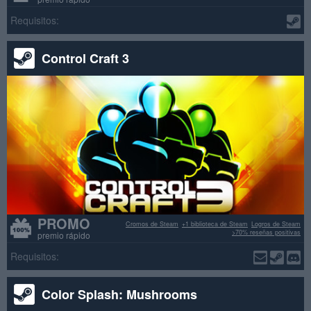
Requisitos:
Control Craft 3
PROMO
Cromos de Steam
+1 biblioteca de Steam
Logros de Steam
>70% reseñas positivas
premio rápido
Requisitos:
Color Splash: Mushrooms