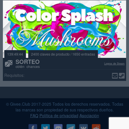
139:49:44
2400 claves de producto / 1650 entradas
SORTEO
Logros de Steam
obtén chances
Requisitos:
© Givee.Club 2017-2025 Todos los derechos reservados. Todas
las marcas son propiedad de sus respectivos dueños.
FAQ
Política de privacidad
Asociación