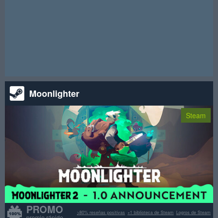
azar recibirán un cdkey del juego. Cute Dark Elves es un clásico
juego de rompecabezas donde ayudas a las chicas a explorar
sus recuerdos, con bellas ilustraciones, varios niveles de
dificultad, buena música y logros de Steam. Únete mientras siga
activo y mucha suerte.
¡Atención! Este sorteo ha terminado.
Moonlighter
Steam
PROMO
>80% reseñas positivas
+1 biblioteca de Steam
Logros de Steam
premio rápido