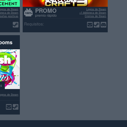
PROMO
ogros de Steam
Logros de Steam
lioteca de Steam
+1 biblioteca de Steam
premio rápido
señas positivas
Cromos de Steam
>70% reseñas positivas
Requisitos:
rooms
as
ogros de Steam