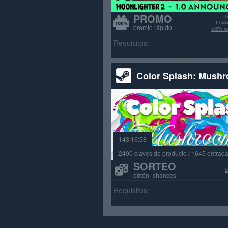
PROMO
L
+1 bib
premio rápido
>80% re
Requisitos:
Color Splash: Mush
143:16:58
2400 claves de producto / 1645 entrad
SORTEO
L
obtén chances
Requisitos: