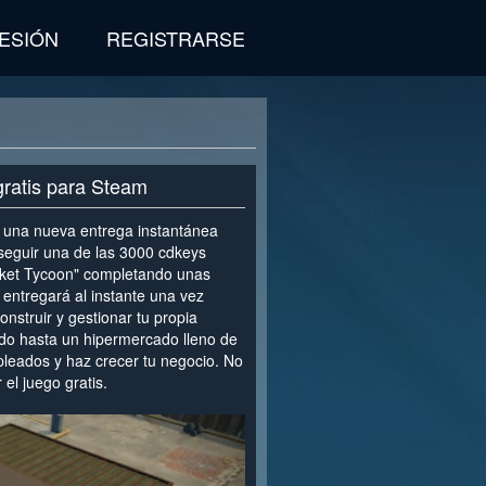
SESIÓN
REGISTRARSE
gratis para Steam
 una nueva entrega instantánea
eguir una de las 3000 cdkeys
rket Tycoon" completando unas
entregará al instante una vez
onstruir y gestionar tu propia
do hasta un hipermercado lleno de
pleados y haz crecer tu negocio. No
el juego gratis.
>