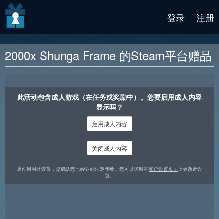
v2 beta
登录
注册
2000x Shunga Frame 的Steam平台赠品
奖励说明
此活动包含成人游戏（在任务或奖励中）。您要启用成人内容
显示吗？
启用成人内容
关闭成人内容
通过启用此设置，您确认您已经达到法定年龄。您可以随时在
帐户设置页面
上更改此设
置。
通过 Shunga Frame 沉浸在传统日本情色艺术的世界中。轻松的
音乐、真诚的艺术以及古代日本的氛围，是工作一天后放松的完美