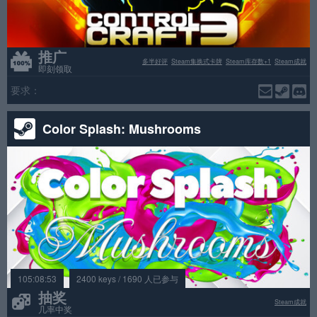
推广
多半好评
Steam集换式卡牌
Steam库存数+1
Steam成就
即刻领取
要求：
Color Splash: Mushrooms
105:08:53
2400 keys / 1690 人已参与
抽奖
Steam成就
几率中奖