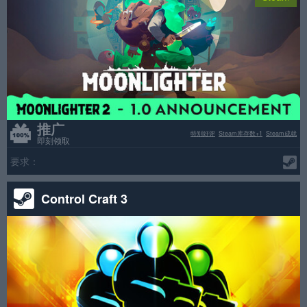
推广
特别好评
Steam库存数+1
Steam成就
即刻领取
要求：
Control Craft 3