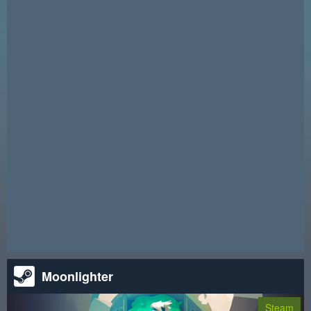
选择。
支持Steam成就系统
到Steam商店查看该游戏
到SteamDB查看该游戏
参加抽奖以赢取Steam平台赠品key
我们开启一个新抽奖活动！你有机会赢得2000个《Shunga
Frame》游戏的Steam激活码之一。只需完成一些任务即可参与，
当计时器结束时，将随机选择2000名幸运获奖者以获得激活码。
祝你好运！
请注意！本次抽奖活动已结束。
Moonlighter
Steam