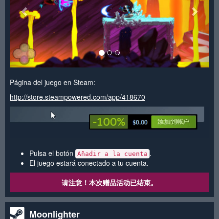
Página del juego en Steam:
http://store.steampowered.com/app/418670
Pulsa el botón
.
Añadir a la cuenta
El juego estará conectado a tu cuenta.
请注意！本次赠品活动已结束。
Moonlighter