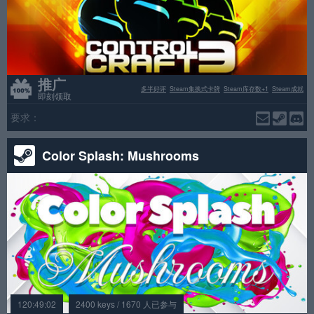
推广
多半好评
Steam集换式卡牌
Steam库存数+1
Steam成就
即刻领取
要求：
Color Splash: Mushrooms
120:49:02
2400 keys / 1670 人已参与