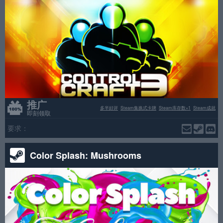
推广
多半好评
Steam集换式卡牌
Steam库存数+1
Steam成就
即刻领取
要求：
Color Splash: Mushrooms