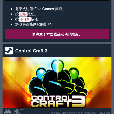
登录或注册"Epic Games"商店。
按
按钮。
获取
按
按钮。
下订单
游戏将连接到您的帐户。
请注意！本次赠品活动已结束。
Control Craft 3
推广
多半好评
Steam集换式卡牌
Steam库存数+1
Steam成就