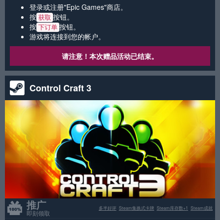
登录或注册"Epic Games"商店。
按
按钮。
获取
按
按钮。
下订单
游戏将连接到您的帐户。
请注意！本次赠品活动已结束。
Control Craft 3
推广
多半好评
Steam集换式卡牌
Steam库存数+1
Steam成就
即刻领取