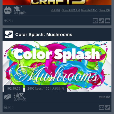
推广
多半好评
Steam集换式卡牌
Steam库存数+1
Steam成就
即刻领取
要求：
Color Splash: Mushrooms
192:49:59
2400 keys / 1551 人已参与
抽奖
Steam成就
几率中奖
要求：