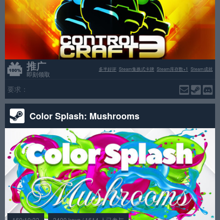
推广
多半好评
Steam集换式卡牌
Steam库存数+1
Steam成就
即刻领取
要求：
Color Splash: Mushrooms
160:10:32
2400 keys / 1614 人已参与