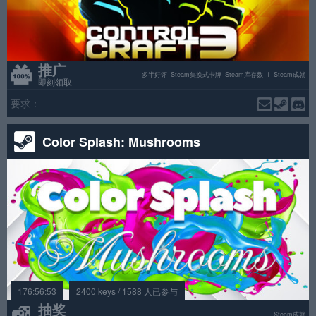
推广
多半好评
Steam集换式卡牌
Steam库存数+1
Steam成就
即刻领取
要求：
Color Splash: Mushrooms
176:56:53
2400 keys / 1588 人已参与
抽奖
Steam成就