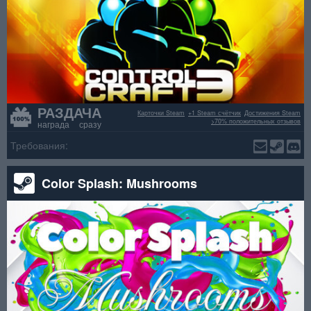
РАЗДАЧА
Карточки Steam
+1 Steam счётчик
Достижения Steam
>70% положительных отзывов
награда сразу
Требования:
Color Splash: Mushrooms