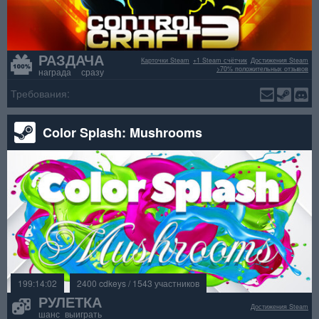
РАЗДАЧА
Карточки Steam
+1 Steam счётчик
Достижения Steam
>70% положительных отзывов
награда сразу
Требования:
Color Splash: Mushrooms
199:14:02
2400 cdkeys / 1543 участников
РУЛЕТКА
Достижения Steam
шанс выиграть