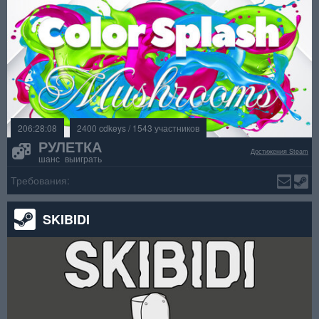
206:28:08
2400 cdkeys / 1543 участников
РУЛЕТКА
Достижения Steam
шанс выиграть
Требования:
SKIBIDI