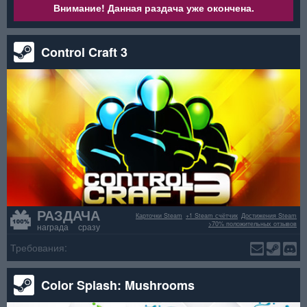
Внимание! Данная раздача уже окончена.
Control Craft 3
РАЗДАЧА
Карточки Steam
+1 Steam счётчик
Достижения Steam
>70% положительных отзывов
награда сразу
Требования:
Color Splash: Mushrooms