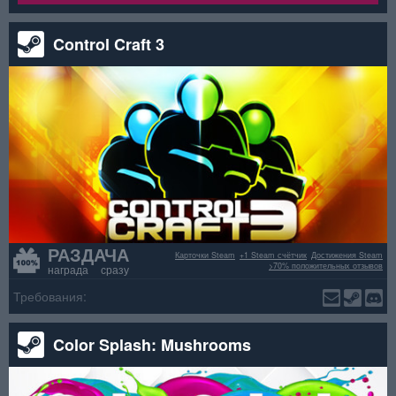
Control Craft 3
РАЗДАЧА
Карточки Steam
+1 Steam счётчик
Достижения Steam
>70% положительных отзывов
награда сразу
Требования:
Color Splash: Mushrooms