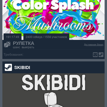
191:17:49
2400 cdkeys / 1556 участников
РУЛЕТКА
Достижения Steam
шанс выиграть
Требования:
SKIBIDI