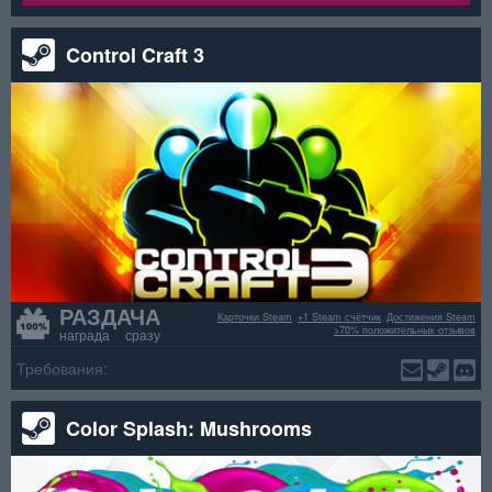
Control Craft 3
РАЗДАЧА
Карточки Steam
+1 Steam счётчик
Достижения Steam
>70% положительных отзывов
награда сразу
Требования:
Color Splash: Mushrooms