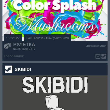
185:26:22
2400 cdkeys / 1562 участников
РУЛЕТКА
Достижения Steam
шанс выиграть
Требования:
SKIBIDI