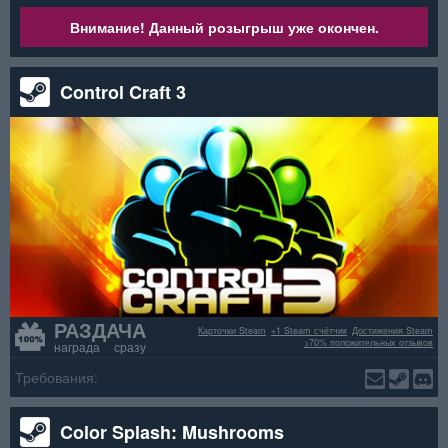
Внимание! Данный розыгрыш уже окончен.
Control Craft 3
РАЗДАЧА
Карточки Steam
+1 Steam счётчик
Достижения Steam
>70% положительных отзывов
награда сразу
Требования:
Color Splash: Mushrooms