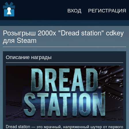
v2 beta
ВХОД
РЕГИСТРАЦИЯ
Розыгрыш 2000x "Dread station" cdkey
для Steam
Описание награды
Dread station — это мрачный, напряженный шутер от первого