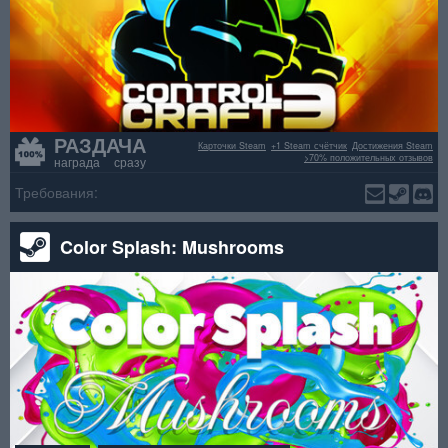
РАЗДАЧА
Карточки Steam
+1 Steam счётчик
Достижения Steam
>70% положительных отзывов
награда сразу
Требования:
Color Splash: Mushrooms