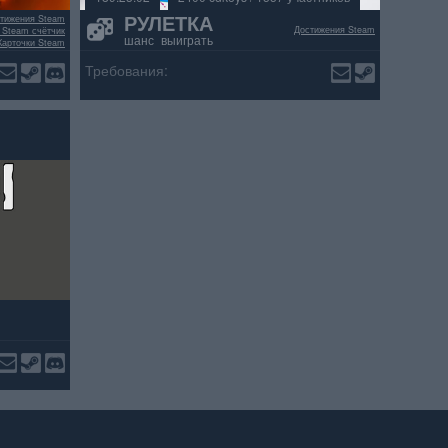
РУЛЕТКА
тижения Steam
Достижения Steam
 Steam счётчик
шанс выиграть
Карточки Steam
ельных отзывов
Требования: