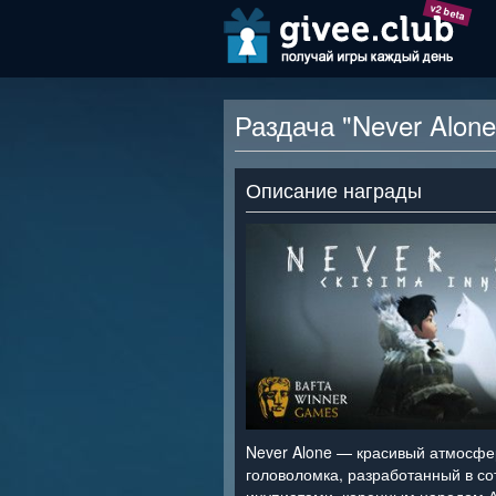
v2 beta
Раздача "Never Alone
Описание награды
Never Alone — красивый атмосф
головоломка, разработанный в со