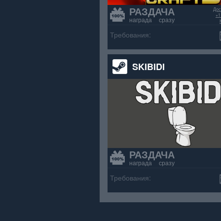
РАЗДАЧА
Дос
+1
награда сразу
>70% положит
Требования:
SKIBIDI
РАЗДАЧА
награда сразу
Требования: