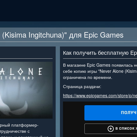
 (Kisima Ingitchuna)" для Epic Games
Как получить бесплатную E
В магазине Epic Games появилась н
себе копию игры "Never Alone (Kisim
ограничена по времени.
Страница раздачи:
https://www.epicgames.com/store/p/ne
ерный платформер-
трудничестве с