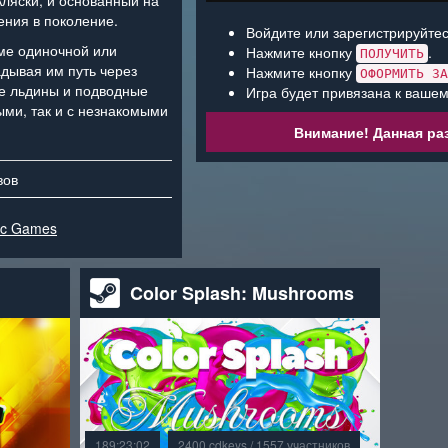
ляски, и основанный на
ения в поколение.
Войдите или зарегистрируйтес
ме одиночной или
Нажмите кнопку
.
ПОЛУЧИТЬ
адывая им путь через
Нажмите кнопку
ОФОРМИТЬ ЗА
е льдины и подводные
Игра будет привязана к вашем
ыми, так и с незнакомыми
Внимание! Данная раз
вов
ic Games
Color Splash: Mushrooms
189:23:02
2400 cdkeys / 1557 участников