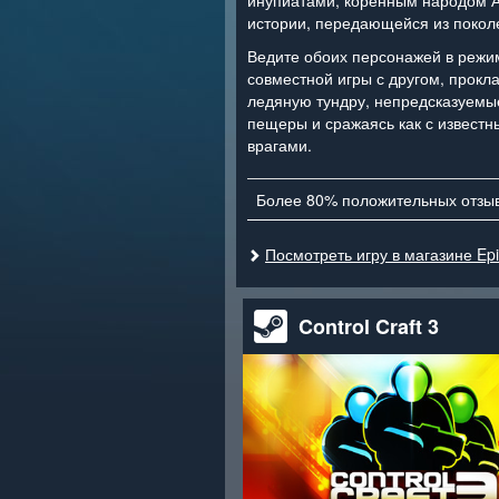
инупиатами, коренным народом А
истории, передающейся из покол
Ведите обоих персонажей в режи
совместной игры с другом, прокл
ледяную тундру, непредсказуемы
пещеры и сражаясь как с известн
врагами.
Более 80% положительных отзы
Посмотреть игру в магазине Ep
Control Craft 3