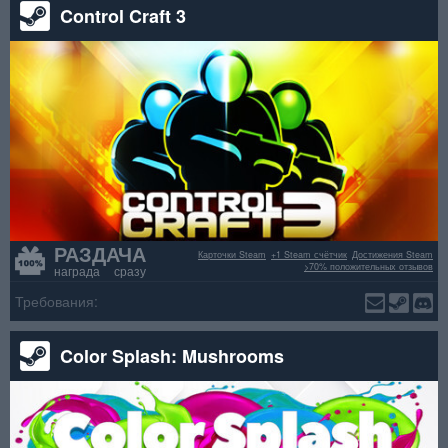
Control Craft 3
РАЗДАЧА
Карточки Steam
+1 Steam счётчик
Достижения Steam
>70% положительных отзывов
награда сразу
Требования:
Color Splash: Mushrooms