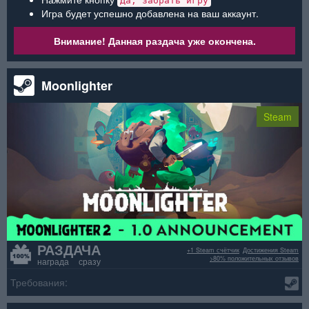
Да, забрать игру
Игра будет успешно добавлена на ваш аккаунт.
Внимание! Данная раздача уже окончена.
Moonlighter
Steam
РАЗДАЧА
+1 Steam счётчик
Достижения Steam
>80% положительных отзывов
награда сразу
Требования: