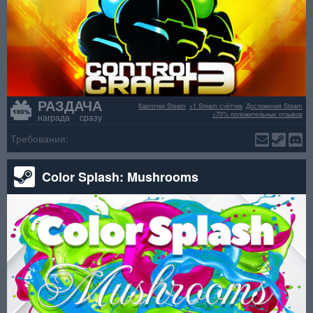
РАЗДАЧА
Карточки Steam
+1 Steam счётчик
Достижения Steam
>70% положительных отзывов
награда сразу
Требования:
Color Splash: Mushrooms