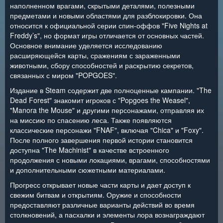
наполненном врагами, скрытыми деталями, полезными
предметами и новыми областями для разблокировки. Она
относится к официальной серии спин-оффов "Five Nights at
Freddy’s", но формат игры отличается от основных частей.
Основное внимание уделяется исследованию
расширяющейся карты, сражениям с зараженными
животными, сбору способностей и раскрытию секретов,
связанных с миром "POPGOES".
Издание в Steam содержит две полноценные кампании. "The
Dead Forest" знакомит игроков с "Popgoes the Weasel",
"Manora the Mouse" и другими персонажами, отправляя их
на миссию по спасению леса. Также появляются
классические персонажи "FNAF", включая "Chica" и "Foxy".
После полного завершения первой истории становится
доступна "The Machinist" в качестве встроенного
продолжения с новыми локациями, врагами, способностями
и дополнительными сюжетными материалами.
Прогресс открывает новые части карты и дает доступ к
свежим битвам и открытиям. Оружие и способности
предоставляют различные варианты действий во время
столкновений, а пасхалки и элементы лора вознаграждают