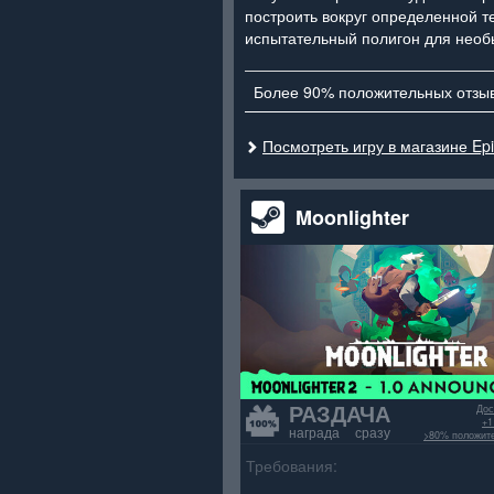
построить вокруг определенной т
испытательный полигон для необ
Более 90% положительных отзы
Посмотреть игру в магазине Ep
Moonlighter
РАЗДАЧА
Дос
+1
награда сразу
>80% положит
Требования: