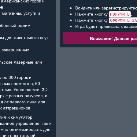
 американских горок и
ов
Войдите или зарегистрируйтес
 магазины, услуги и
Нажмите кнопку
.
ПОЛУЧИТЬ
Нажмите кнопку
ОФОРМИТЬ ЗА
ободный режим
Игра будет привязана к вашем
ры для животных из двух
Внимание! Данная раз
а завершенных
ельские лазерные или
лее 300 горок и
ивных элементов, 60
вотных. Управляемая 3D-
к с разных ракурсов, а
д от первого лица для
х аттракционов.
гия и симулятор,
ванное управление, так и
ожно оптимизировать для
ения посетителей,