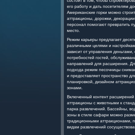
состоит в том, чтобы спроектиров
его работу и дать посетителям до
Американские горки можно строит
аттракционы, дорожки, декорации,
персонал помогают превратить пу
место.
Режим карьеры предлагает десят
различными целями и настройкам
зависит от управления деньгами,
потребностей гостей, обслуживан
направлений для расширения. Дл
подхода режим песочницы снима
и предоставляет пространство дл
планировкой, дизайном аттракци
зонами.
Включенный контент расширений 
аттракционы с животными к стан
парка развлечений. Бассейны, во
зоны в стиле сафари можно разм
традиционными аттракционами, п
видам развлечений сосуществоват