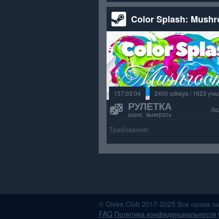
Color Splash: Mush
157:03:04
2400 cdkeys / 1623 уча
РУЛЕТКА
Дос
шанс выиграть
Требования:
© Givee.Club 2017-2025 Все права 
FAQ
Политика конфиденциальности