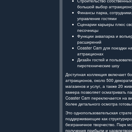
Строительство собственных
большой выбор аттракцион
Финансы парка, сотрудники,
управление гостями
Сценарии карьеры плюс св
песочницы
Функции аквапарка и волье
расширений
Coaster Cam для поездки н
аттракционах
Дизайн гостей и пользоват
пиротехнические шоу
Доступная коллекция включает бо
аттракционов, около 500 декорат
магазинов и услуг, а также 20 жи
камера позволяет осматривать пар
Coaster Cam переключается на ви
более детального осмотра готовы
Это однопользовательская страте
поддерживающие как структуриро
безграничное творчество. Парк м
получения прибыли и удовлетвор