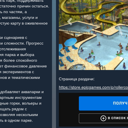
ать парк, поддерживать
статочно причин остаться.
ь по частям, а
 магазины, услуги и
стую карту в оживленное
ки сценариев с
и сложности. Прогресс
 отслеживания
ия парка и выбора
я более спокойного
ет финансовое давление
я экспериментов с
онов и тематическими
Страница раздачи:
https://store.epicgames.com/p/rollerc
добавляет аквапарки и
дартным инструментам
дные горки, вольеры и
ещать рядом с
озволяя нескольким
ь в одном парке.