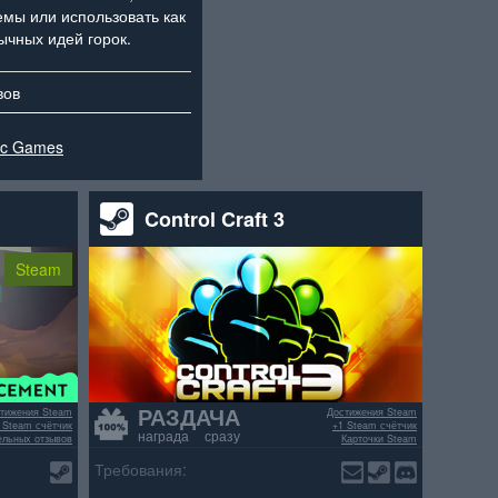
емы или использовать как
ычных идей горок.
вов
ic Games
Control Craft 3
Steam
РАЗДАЧА
тижения Steam
Достижения Steam
 Steam счётчик
+1 Steam счётчик
награда сразу
ельных отзывов
Карточки Steam
>70% положительных отзывов
Требования: