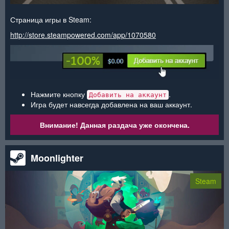
Страница игры в Steam:
http://store.steampowered.com/app/1070580
Нажмите кнопку
.
Добавить на аккаунт
Игра будет навсегда добавлена на ваш аккаунт.
Внимание! Данная раздача уже окончена.
Moonlighter
Steam