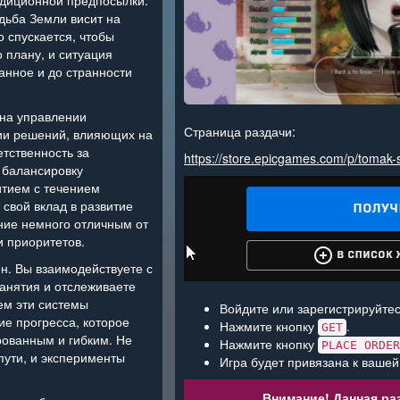
адиционной предпосылки.
удьба Земли висит на
о спускается, чтобы
 плану, и ситуация
анное и до странности
 на управлении
Страница раздачи:
ии решений, влияющих на
етственность за
https://store.epicgames.com/p/tomak-
 балансировку
итием с течением
 свой вклад в развитие
ние немного отличным от
и приоритетов.
ен. Вы взаимодействуете с
анятия и отслеживаете
ем эти системы
Войдите или зарегистрируйтес
е прогресса, которое
Нажмите кнопку
.
GET
рованным и гибким. Не
Нажмите кнопку
PLACE ORDER
пути, и эксперименты
Игра будет привязана к вашей
Внимание! Данная раз