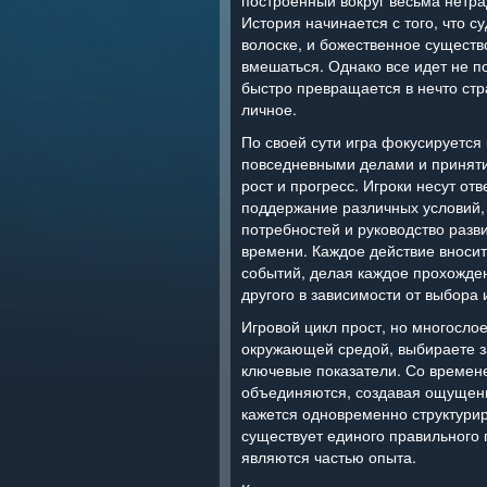
построенный вокруг весьма нетр
История начинается с того, что с
волоске, и божественное существ
вмешаться. Однако все идет не по
быстро превращается в нечто стр
личное.
По своей сути игра фокусируется
повседневными делами и принят
рост и прогресс. Игроки несут отв
поддержание различных условий,
потребностей и руководство разв
времени. Каждое действие вносит
событий, делая каждое прохожде
другого в зависимости от выбора 
Игровой цикл прост, но многосло
окружающей средой, выбираете з
ключевые показатели. Со времен
объединяются, создавая ощущени
кажется одновременно структури
существует единого правильного 
являются частью опыта.