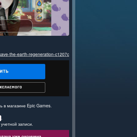
save-the-earth-regeneration-c1207c
ь в магазине Epic Games.
.
 учетной записи.
дача уже окончена.