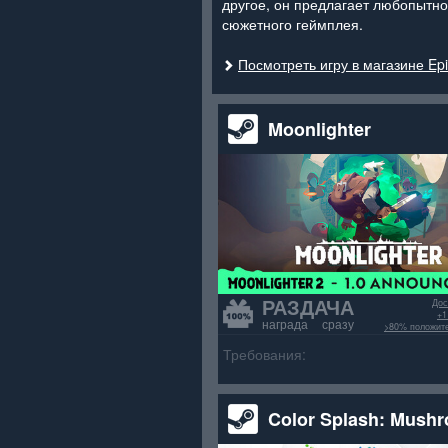
другое, он предлагает любопытн
сюжетного геймплея.
Посмотреть игру в магазине Ep
Moonlighter
РАЗДАЧА
Дос
+1
награда сразу
>80% положит
Требования:
Color Splash: Mush