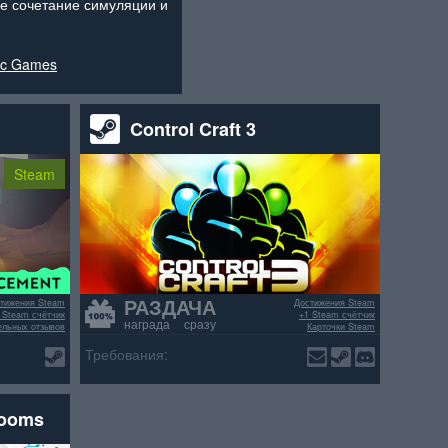
ое сочетание симуляции и
ic Games
Control Craft 3
Steam
РАЗДАЧА
тижения Steam
Достижения Steam
 Steam счётчик
+1 Steam счётчик
награда сразу
ельных отзывов
Карточки Steam
>70% положительных отзывов
Требования:
rooms