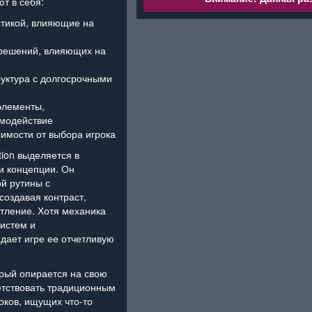
т в себя:
стикой, влияющие на
 решений, влияющих на
уктура с долгосрочными
элементы,
имодействие
симости от выбора игрока
tion выделяется в
и концепции. Он
й рутины с
создавая контраст,
тление. Хотя механика
систем и
идает игре ее отчетливую
орый опирается на свою
етствовать традиционным
оков, ищущих что-то