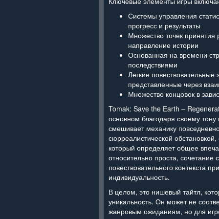
Ключевые элементы игры включаю
Системы управления стати
прогресс и результаты
Множество точек принятия
направление истории
Основанная на времени стр
последствиями
Легкие повествовательные 
представленные через вза
Множество концовок в зави
Tomak: Save the Earth – Regenera
основном благодаря своему тону 
смешивает механику повседневно
сюрреалистической обстановкой, 
который определяет общее впеча
относительно проста, сочетание 
повествовательного контекста пр
индивидуальность.
В целом, это нишевый тайтл, кот
уникальность. Он может не соотв
жанровым ожиданиям, но для игр