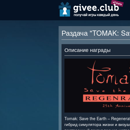
v2 beta
Раздача "TOMAK: Sav
Описание награды
Tomak: Save the Earth – Regenera
гибрид симулятора жизни и визуа