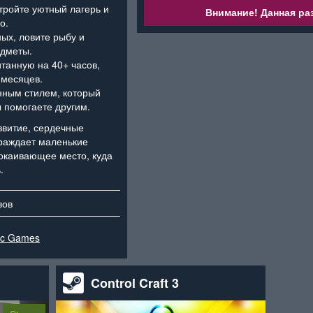
тройте уютный лагерь и
Внимание! Данная раз
о.
ых, ловите рыбу и
едметы.
танную на 40+ часов,
 месяцев.
нным стилем, который
ы помогаете другим.
звитие, сердечные
граждает маленькие
покаивающее место, куда
.
вов
ic Games
Control Craft 3