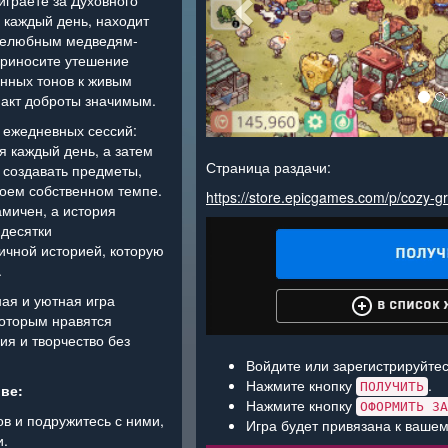
играете за Духовного
в каждый день, находит
ужелюбным медведям-
приносите утешение
енных тонов к живым
 акт доброты значимым.
х ежедневных сессий:
я каждый день, а затем
Страница раздачи:
 создавать предметы,
воем собственном темпе.
https://store.epicgames.com/p/cozy-g
мичен, а история
 десятки
чной историей, которую
.
ая и уютная игра
которым нравятся
я и творчество без
Войдите или зарегистрируйтес
Нажмите кнопку
.
ПОЛУЧИТЬ
ве:
Нажмите кнопку
ОФОРМИТЬ ЗА
в и подружитесь с ними,
Игра будет привязана к вашем
и.