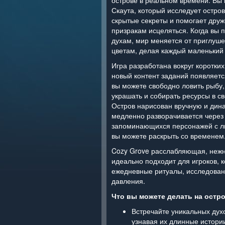
острове в реальном времени. Вы 
Скаута, который исследует остро
скрытые секреты и помогает др
призракам исцеляться. Когда вы 
духам, мир меняется от приглуш
цветам, делая каждый маленький
Игра разработана вокруг коротки
новый контент заданий появляетс
вы можете свободно ловить рыбу,
украшать и собирать ресурсы в с
Остров нарисован вручную и дина
медленно разворачивается через
запоминающихся персонажей с ли
вы можете раскрыть со временем
Cozy Grove расслабляющая, нежн
идеально подходит для игроков, 
ежедневные ритуалы, исследовани
давления.
Что вы можете делать на остро
Встречайте уникальных духо
узнавая их длинные истори