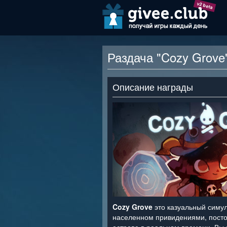
v2 beta
Раздача "Cozy Grove
Описание награды
Cozy Grove
это казуальный симул
населенном привидениями, пос