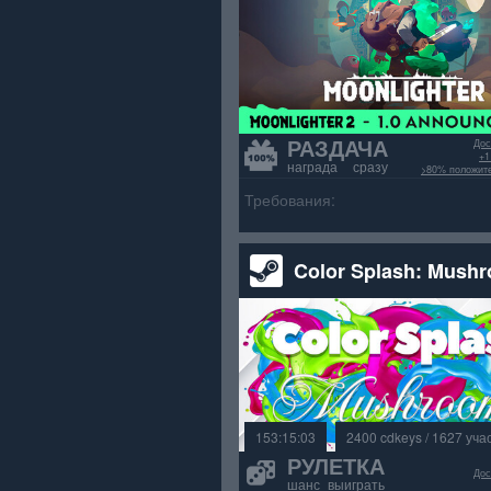
РАЗДАЧА
Дос
+1
награда сразу
>80% положит
Требования:
Color Splash: Mush
153:15:03
2400 cdkeys / 1627 уча
РУЛЕТКА
Дос
шанс выиграть