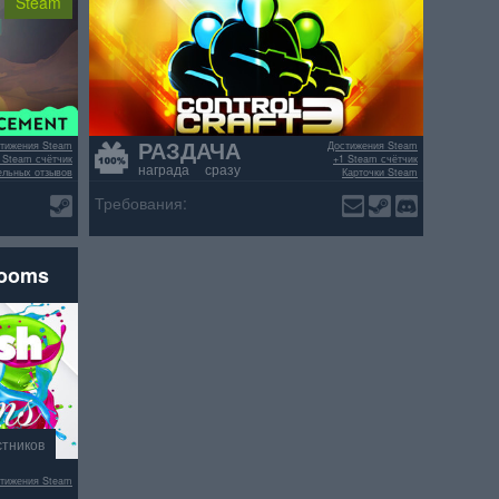
Steam
РАЗДАЧА
тижения Steam
Достижения Steam
 Steam счётчик
+1 Steam счётчик
награда сразу
ельных отзывов
Карточки Steam
>70% положительных отзывов
Требования:
rooms
стников
тижения Steam