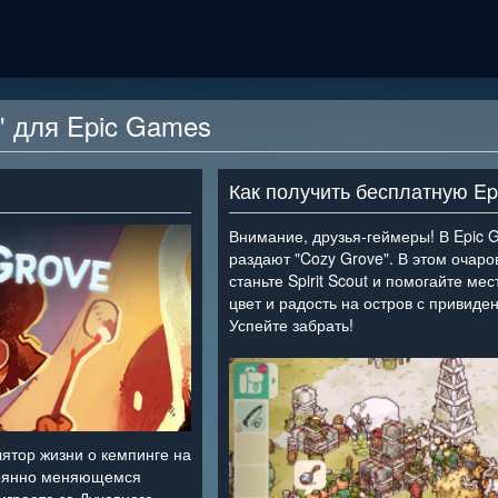
" для Epic Games
Как получить бесплатную E
Внимание, друзья-геймеры! В Epic 
раздают "Cozy Grove". В этом очар
станьте Spirit Scout и помогайте м
цвет и радость на остров с привиде
Успейте забрать!
<
ятор жизни о кемпинге на
тоянно меняющемся