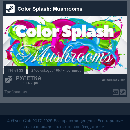
Color Splash: Mushrooms
136:53:33
2400 cdkeys / 1657 участников
РУЛЕТКА
Достижения Steam
шанс выиграть
Требования:
© Givee.Club 2017-2025 Все права защищены. Все торговые
знаки принадлежат их правообладателям.