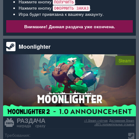
Нажмите кнопку
.
ПОЛУЧИТЬ
Нажмите кнопку
.
ОФОРМИТЬ ЗАКАЗ
Игра будет привязана к вашему аккаунту.
Внимание! Данная раздача уже окончена.
Moonlighter
Steam
РАЗДАЧА
+1 Steam счётчик
Достижения Steam
>80% положительных отзывов
награда сразу
Требования: