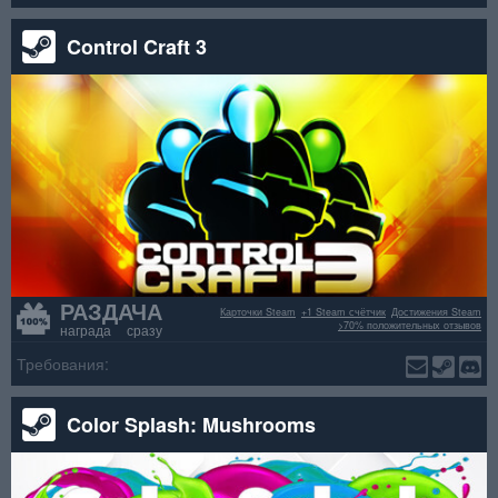
Control Craft 3
РАЗДАЧА
Карточки Steam
+1 Steam счётчик
Достижения Steam
>70% положительных отзывов
награда сразу
Требования:
Color Splash: Mushrooms