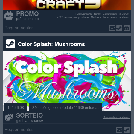
PROMO
+1 biblioteca da Steam
Conquistas na steam
>70% avaliações positivas
Cartas colecionáveis da steam
prêmio rápido
Requerimentos:
Color Splash: Mushrooms
151:36:08
2400 códigos de produto / 1630 entradas
SORTEIO
Conquistas na steam
ganhar chance
Requerimentos: