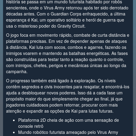
história se passa em um mundo futurista habitado por robôs
sencientes, onde o Virus Army retornou após ter sido derrotado
décadas antes. Com o Guardian Corps enfraquecido, a última
esperança é Kai, um operativo solitário e herói de guerra que
usa o misterioso poder do Gravity Circuit.
O jogo foca em movimento rápido, combate de curta distância e
plataformas precisas. Em vez de depender apenas de ataques
à distância, Kai luta com socos, combos e agarres, fazendo os
inimigos voarem e mantendo as batalhas energéticas. As fases
são construídas para testar tanto a reação quanto o controle,
com inimigos, chefes, perigos e mecânicas únicas ao longo da
campanha.
O progresso também está ligado à exploração. Os níveis
contêm segredos e civis inocentes para resgatar, e encontrá-los
ajuda a desbloquear novos poderes. Isso dá a cada fase um
propósito maior do que simplesmente chegar ao final, já que
jogadores cuidadosos podem retornar, procurar com mais
atenção e expandir as opções de Kai para lutas futuras.
Plataforma 2D cheia de ação com uma sensação de
console retrô
Mundo robótico futurista ameaçado pelo Virus Army