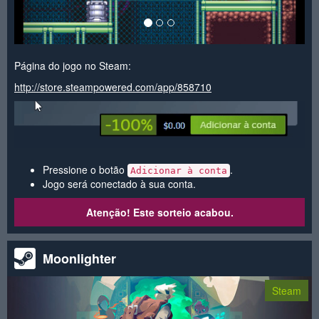
Página do jogo no Steam:
http://store.steampowered.com/app/858710
Pressione o botão
.
Adicionar à conta
Jogo será conectado à sua conta.
Atenção! Este sorteio acabou.
Moonlighter
Steam