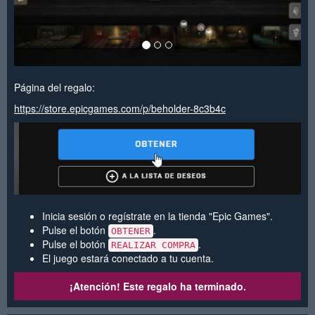
Página del regalo:
https://store.epicgames.com/p/beholder-8c3b4c
Inicia sesión o regístrate en la tienda "Epic Games".
Pulse el botón
.
OBTENER
Pulse el botón
.
REALIZAR COMPRA
El juego estará conectado a tu cuenta.
¡Atención! Este regalo ha terminado.