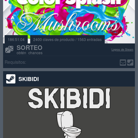
186:51:04
2400 claves de producto / 1563 entradas
SORTEO
Logros de Steam
obtén chances
Requisitos:
SKIBIDI