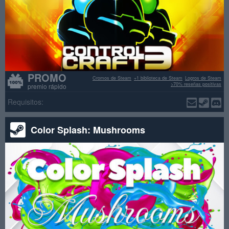
PROMO
Cromos de Steam
+1 biblioteca de Steam
Logros de Steam
>70% reseñas positivas
premio rápido
Requisitos:
Color Splash: Mushrooms